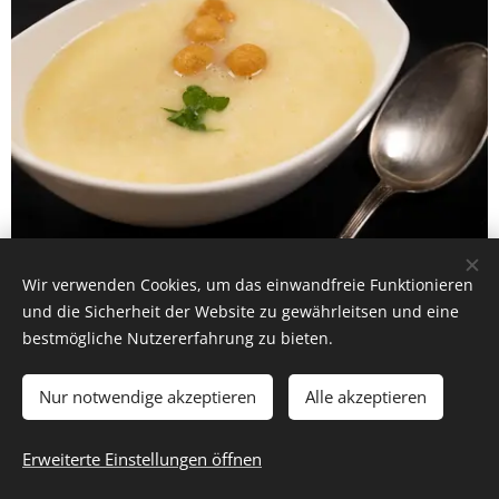
Wir verwenden Cookies, um das einwandfreie Funktionieren
Zwiebelcremesuppe
und die Sicherheit der Website zu gewährleitsen und eine
bestmögliche Nutzererfahrung zu bieten.
Nur notwendige akzeptieren
Alle akzeptieren
© 2026 ich will wieder raus
Für Gruppenreisen empfehlen wir unseren Partner
CÄSAR
Erweiterte Einstellungen öffnen
Cookies