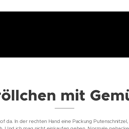
öllchen mit Gem
oof da. In der rechten Hand eine Packung Putenschnitzel, 
sch. Und ich mag nicht einkaufen gehen. Normale geback