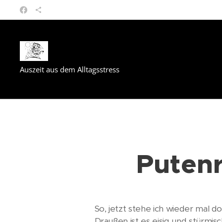
Auszeit aus dem Alltagsstress
Putenr
So, jetzt stehe ich wieder mal d
Draußen ist es eisig und stürmi