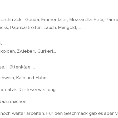
schmack - Gouda, Emmentaler, Mozzarella, Feta, Parmes
cks, Paprikastreifen, Lauch, Mangold, ...
 ...
kolben, Zwieberl, Gurkerl,...
se, Hüttenkäse, ...
Schwein, Kalb und Huhn.
d ideal als Resteverwertung.
dazu machen.
h noch weiter arbeiten. Für den Geschmack gab es aber 