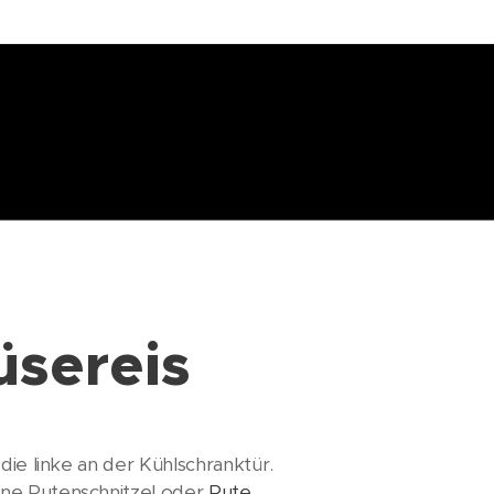
üsereis
die linke an der Kühlschranktür.
ene Putenschnitzel oder
Pute