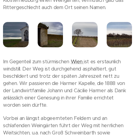
Klosterneuburg einen Weingarten, vermutlich gab das
Rittergeschlecht auch dem Ort seinen Namen.
Im Gegenteil zum stürmischen
Wien
ist es erstaunlich
windstill. Der Weg ist durchgehend asphaltiert, gut
beschildert und trotz der späten Jahreszeit nett zu
gehen. Wir passieren die Harmer Kapelle, die 1888 von
der Landwirtfamilie Johann und Cäcilie Harmer als Dank
anlässlich einer Genesung in ihrer Familie errichtet
worden sein dürfte.
Vorbei an längst abgeernteten Feldern und an
schlafenden Weingärten führt der Weg mit herrlichen
Weitsichten, u.a. nach Groß Schweinbarth sowie