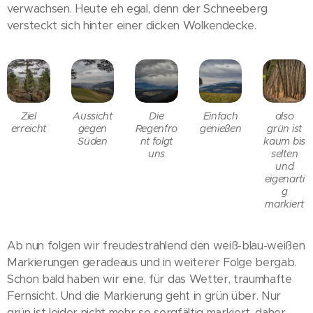
verwachsen. Heute eh egal, denn der Schneeberg
versteckt sich hinter einer dicken Wolkendecke.
Ziel
Aussicht
Die
Einfach
also
erreicht
gegen
Regenfro
genießen
grün ist
Süden
nt folgt
kaum bis
uns
selten
und
eigenarti
g
markiert
Ab nun folgen wir freudestrahlend den weiß-blau-weißen
Markierungen geradeaus und in weiterer Folge bergab.
Schon bald haben wir eine, für das Wetter, traumhafte
Fernsicht. Und die Markierung geht in grün über. Nur
grün ist leider nicht mehr so sorgfältig markiert, daher