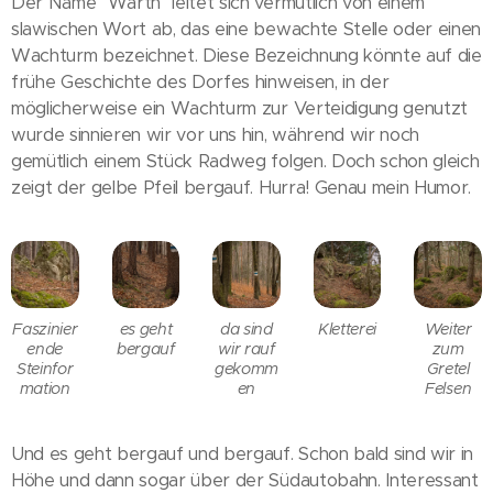
Der Name "Warth" leitet sich vermutlich von einem
slawischen Wort ab, das eine bewachte Stelle oder einen
Wachturm bezeichnet. Diese Bezeichnung könnte auf die
frühe Geschichte des Dorfes hinweisen, in der
möglicherweise ein Wachturm zur Verteidigung genutzt
wurde sinnieren wir vor uns hin, während wir noch
gemütlich einem Stück Radweg folgen. Doch schon gleich
zeigt der gelbe Pfeil bergauf. Hurra! Genau mein Humor.
Faszinier
es geht
da sind
Kletterei
Weiter
ende
bergauf
wir rauf
zum
Steinfor
gekomm
Gretel
mation
en
Felsen
Und es geht bergauf und bergauf. Schon bald sind wir in
Höhe und dann sogar über der Südautobahn. Interessant