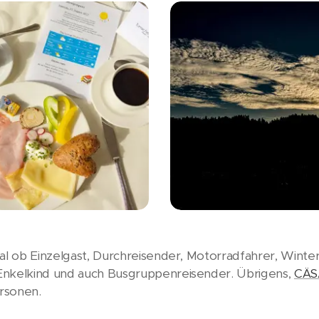
gal ob Einzelgast, Durchreisender, Motorradfahrer, Win
Enkelkind und auch Busgruppenreisender. Übrigens,
CÄ
rsonen.