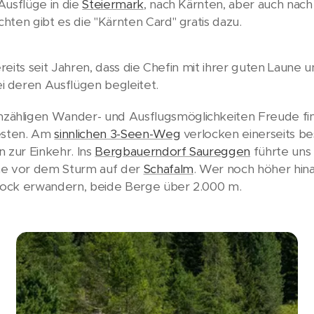
Ausflüge in die
Steiermark
, nach Kärnten, aber auch nac
ten gibt es die "Kärnten Card" gratis dazu.
bereits seit Jahren, dass die Chefin mit ihrer guten Laune
 deren Ausflügen begleitet.
hligen Wander- und Ausflugsmöglichkeiten Freude find
testen. Am
sinnlichen 3-Seen-Weg
verlocken einerseits b
 zur Einkehr. Ins
Bergbauerndorf Saureggen
führte uns
he vor dem Sturm auf der
Schafalm
. Wer noch höher hin
nock erwandern, beide Berge über 2.000 m.