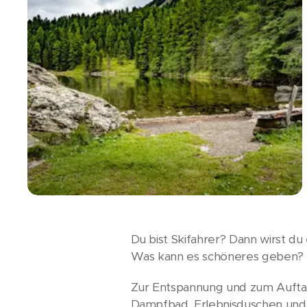
Du bist Skifahrer? Dann wirst du
Was kann es schöneres geben? E
Zur Entspannung und zum Auftan
Dampfbad, Erlebnisduschen und