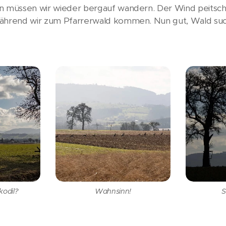
nn müssen wir wieder bergauf wandern. Der Wind peits
während wir zum Pfarrerwald kommen. Nun gut, Wald such
kodil?
Wahnsinn!
S