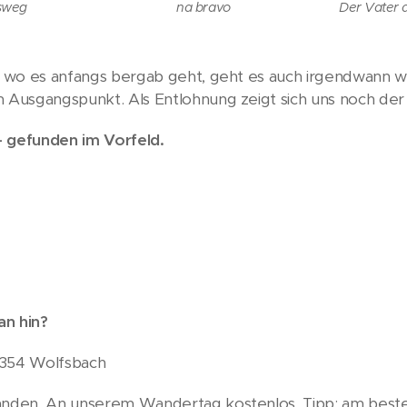
sweg
na bravo
Der Vater 
be, wo es anfangs bergab geht, geht es auch irgendwann
m Ausgangspunkt. Als Entlohnung zeigt sich uns noch de
– gefunden im Vorfeld.
n hin?
 3354 Wolfsbach
handen. An unserem Wandertag kostenlos. Tipp: am best