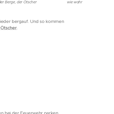
der Berge, der Ötscher
wie wahr
 wieder bergauf. Und so kommen
r
Ötscher
.
en bei der Feuerwehr parken,