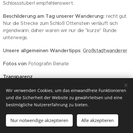
Schlossstüberl empfehlenswert.
Beschilderung am Tag unserer Wanderung:
recht gut.
Nur die Strecke zum Schloß Ottenstein verläuft sich
irgendwann, daher waren wir nur die "kurze" Runde
unterwegs.
Unsere allgemeinen Wandertipps
:
Großstadtwanderer
Fotos von
Fotografin Renate
Transparenz
Wien, 19.02.2022
Wir verwenden Cookies, um das einwandfreie Funktionieren
und die Sicherheit der Website zu gewährleitsen und eine
bestmögliche Nutzererfahrung zu bieten.
Nur notwendige akzeptieren
Alle akzeptieren
© 2026 ich will wieder raus
Für Gruppenreisen empfehlen wir unseren Partner
CÄSAR