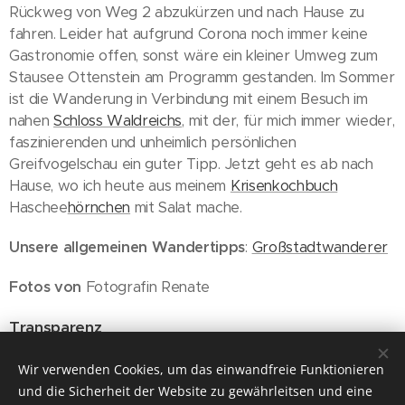
Rückweg von Weg 2 abzukürzen und nach Hause zu
fahren. Leider hat aufgrund Corona noch immer keine
Gastronomie offen, sonst wäre ein kleiner Umweg zum
Stausee Ottenstein am Programm gestanden. Im Sommer
ist die Wanderung in Verbindung mit einem Besuch im
nahen
Schloss Waldreichs
, mit der, für mich immer wieder,
faszinierenden und unheimlich persönlichen
Greifvogelschau ein guter Tipp. Jetzt geht es ab nach
Hause, wo ich heute aus meinem
Krisenkochbuch
Haschee
hörnchen
mit Salat mache.
Unsere allgemeinen Wandertipps
:
Großstadtwanderer
Fotos von
Fotografin Renate
Transparenz
Wien, 02.01.2021
Wir verwenden Cookies, um das einwandfreie Funktionieren
und die Sicherheit der Website zu gewährleitsen und eine