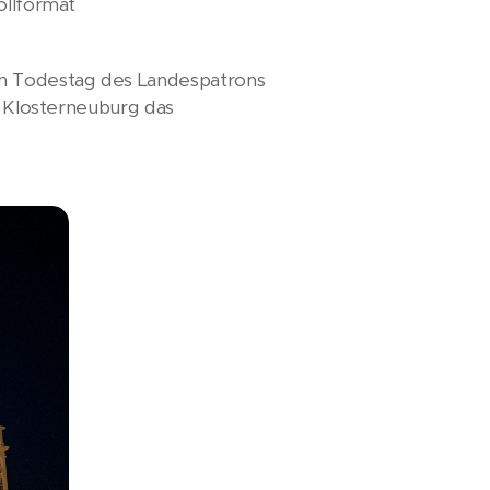
ollformat
Zum Todestag des Landespatrons
in Klosterneuburg das