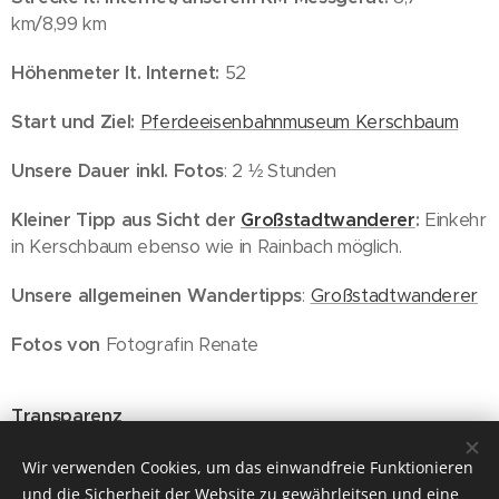
km/8,99 km
Höhenmeter lt. Internet:
52
Start und Ziel:
Pferdeeisenbahnmuseum Kerschbaum
Unsere Dauer inkl. Fotos
: 2 ½ Stunden
Kleiner Tipp aus Sicht der
Großstadtwanderer
:
Einkehr
in Kerschbaum ebenso wie in Rainbach möglich.
Unsere allgemeinen Wandertipps
:
Großstadtwanderer
Fotos von
Fotografin Renate
Transparenz
Wien, 24.10.2021
Wir verwenden Cookies, um das einwandfreie Funktionieren
und die Sicherheit der Website zu gewährleitsen und eine