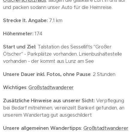
Ötscherschutzhaus
, saugen die glasklare Luft in uns auf
und packen sodann unser Auto für die Heimreise.
Strecke lt. Angabe:
7,1 km
Höhenmeter:
174
Start und Ziel:
Talstation des Sessellifts "Großer
Ötscher" - Parkplätze vorhanden. Linienbushaltestelle
vorhanden - der kommt aus Lunz am See
Unsere Dauer inkl. Fotos, ohne Pause
: 2 Stunden
Wichtiges
:
Großstadtwanderer
Zusätzliche Hinweise aus unserer Sicht:
Verpflegung
bei Bedarf mitnehmen, vereinzelt Bankerl gefunden, an
unserem Wandertag gut ausgeschildert
Unsere allgemeinen Wandertipps
:
Großstadtwanderer