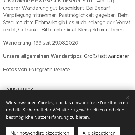
Zusätzliche Hinweise aus unserer Sicht:
Am Tag
unserer Wanderung gut beschildert. Bei Bedarf
Verpflegung mitnehmen, Rastmöglichkeit gegeben. Beim
Stadl mit dem Flohmarkt gibt es auch, solange der Vorrat
reicht, Getränke. Bitte unbedingt Kleingeld mitnehmen.
Wanderung:
199 seit 29.08.2020
Unsere allgemeinen Wandertipps
:
Großstadtwanderer
Fotos von
Fotografin Renate
Transparenz
Wien, 27.10.2022
Wir verwenden Cookies, um das einwandfreie Funktionieren
und die Sicherheit der Website zu gewährleitsen und eine
bestmögliche Nutzererfahrung zu bieten.
Nur notwendige akzeptieren
Alle akzeptieren