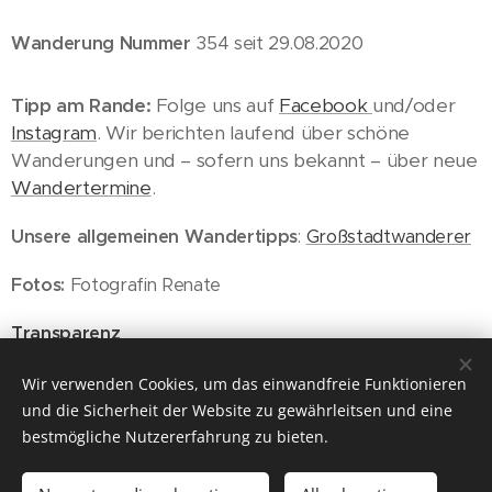
Wanderung Nummer
354 seit 29.08.2020
Tipp am Rande:
Folge uns auf
Facebook
und/oder
Instagram
. Wir berichten laufend über schöne
Wanderungen und – sofern uns bekannt – über neue
Wandertermine
.
Unsere allgemeinen Wandertipps
:
Großstadtwanderer
Fotos:
Fotografin Renate
Transparenz
Wandererlebnis und offene Fragen
Wir verwenden Cookies, um das einwandfreie Funktionieren
und die Sicherheit der Website zu gewährleitsen und eine
bestmögliche Nutzererfahrung zu bieten.