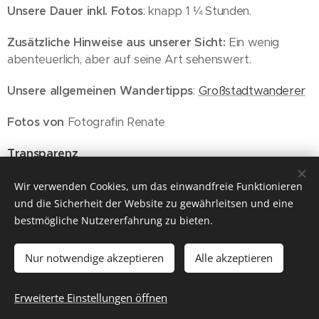
Unsere Dauer inkl. Fotos
: knapp 1 ¼ Stunden.
Zusätzliche Hinweise aus unserer Sicht:
Ein wenig
abenteuerlich, aber auf seine Art sehenswert.
Unsere allgemeinen Wandertipps
:
Großstadtwanderer
Fotos von
Fotografin Renate
Transparenz
Wien, 15.10.2022
Wir verwenden Cookies, um das einwandfreie Funktionieren
und die Sicherheit der Website zu gewährleitsen und eine
bestmögliche Nutzererfahrung zu bieten.
Nur notwendige akzeptieren
Alle akzeptieren
© 2026 ich will wieder raus
Für Gruppenreisen empfehlen wir unseren Partner
CÄSAR
Erweiterte Einstellungen öffnen
Cookies