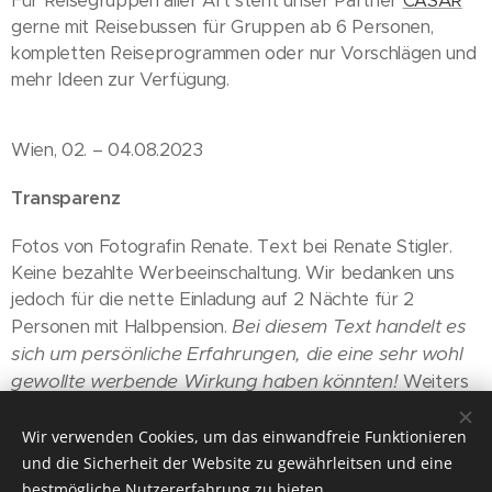
Für Reisegruppen aller Art steht unser Partner
CÄSAR
gerne mit Reisebussen für Gruppen ab 6 Personen,
kompletten Reiseprogrammen oder nur Vorschlägen und
mehr Ideen zur Verfügung.
Wien, 02. – 04.08.2023
Transparenz
Fotos von Fotografin Renate. Text bei Renate Stigler.
Keine bezahlte Werbeeinschaltung. Wir bedanken uns
jedoch für die nette Einladung auf 2 Nächte für 2
Bei diesem Text handelt es
Personen mit Halbpension.
sich um persönliche Erfahrungen, die eine sehr wohl
gewollte werbende Wirkung haben könnten!
Weiters
ist es eine Momentaufnahme am Tage unseres
Besuches.
Wir verwenden Cookies, um das einwandfreie Funktionieren
und die Sicherheit der Website zu gewährleitsen und eine
bestmögliche Nutzererfahrung zu bieten.