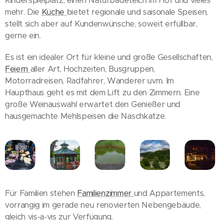
Kinderspielplatz, einen Naturbadeteich im Hof und vieles
mehr. Die
Küche
bietet regionale und saisonale Speisen,
stellt sich aber auf Kundenwünsche, soweit erfüllbar,
gerne ein.
Es ist ein idealer Ort für kleine und große Gesellschaften,
Feiern
aller Art, Hochzeiten, Busgruppen,
Motorradreisen, Radfahrer, Wanderer uvm. Im
Haupthaus geht es mit dem Lift zu den Zimmern. Eine
große Weinauswahl erwartet den Genießer und
hausgemachte Mehlspeisen die Naschkatze.
Für Familien stehen
Familienzimmer
und Appartements,
vorrangig im gerade neu renovierten Nebengebäude,
gleich vis-a-vis zur Verfügung.