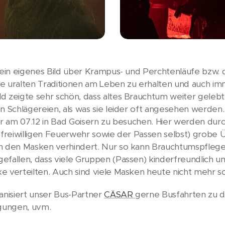
 sein eigenes Bild über Krampus- und Perchtenläufe bzw.
iese uralten Traditionen am Leben zu erhalten und auch i
d zeigte sehr schön, dass altes Brauchtum weiter gelebt
en Schlägereien, als was sie leider oft angesehen werden
ahr am 07.12 in Bad Goisern zu besuchen. Hier werden dur
 freiwilligen Feuerwehr sowie der Passen selbst) grobe Ü
n den Masken verhindert. Nur so kann Brauchtumspflege 
efallen, dass viele Gruppen (Passen) kinderfreundlich un
e verteilten. Auch sind viele Masken heute nicht mehr s
ganisiert unser Bus-Partner
CÄSAR
gerne Busfahrten zu 
igungen, uvm.