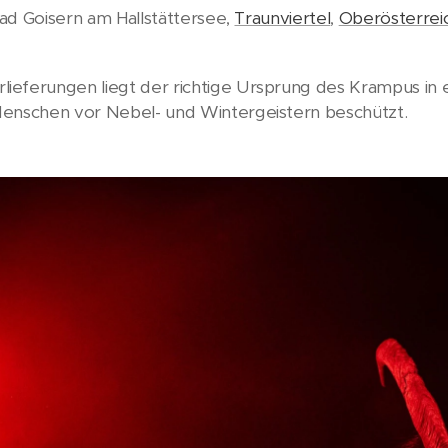
ad Goisern am Hallstättersee,
Traunviertel
,
Oberösterrei
eferungen liegt der richtige Ursprung des Krampus in ei
Menschen vor Nebel- und Wintergeistern beschützt.