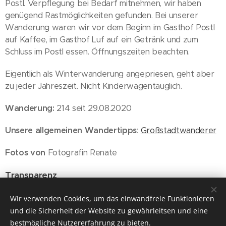
Postl. Verpflegung bei Bedarf mitnehmen, wir haben
genügend Rastmöglichkeiten gefunden. Bei unserer
Wanderung waren wir vor dem Beginn im Gasthof Postl
auf Kaffee, im Gasthof Luf auf ein Getränk und zum
Schluss im Postl essen. Öffnungszeiten beachten.
Eigentlich als Winterwanderung angepriesen, geht aber
zu jeder Jahreszeit. Nicht Kinderwagentauglich.
Wanderung:
214 seit 29.08.2020
Unsere allgemeinen Wandertipps
:
Großstadtwanderer
Fotos von
Fotografin Renate
Transparenz
Wien, 25.12.2022
Wir verwenden Cookies, um das einwandfreie Funktionieren
und die Sicherheit der Website zu gewährleitsen und eine
bestmögliche Nutzererfahrung zu bieten.