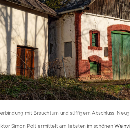
Verbindung mit Brauchtum und süffigem Abschluss. Neugi
ktor Simon Polt ermittelt am liebsten im schönen
Weinvi