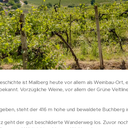
schichte ist Mailberg heute vor allem als Weinbau-Ort, 
annt. Vorzügliche Weine, vor allem der Grüne Veltliner 
geben, steht der 416 m hohe und bewaldete Buchberg in
 geht der gut beschilderte Wanderweg los. Zuvor noch 