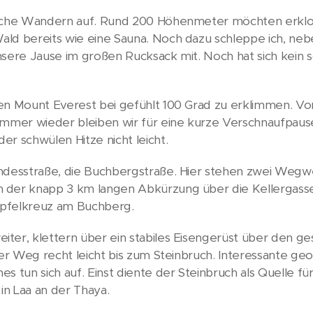
tliche Wandern auf. Rund 200 Höhenmeter möchten erk
ald bereits wie eine Sauna. Noch dazu schleppe ich, ne
nsere Jause im großen Rucksack mit. Noch hat sich kein 
en Mount Everest bei gefühlt 100 Grad zu erklimmen. Vo
Immer wieder bleiben wir für eine kurze Verschnaufpaus
r schwülen Hitze nicht leicht.
ndesstraße, die Buchbergstraße. Hier stehen zwei Wegw
 der knapp 3 km langen Abkürzung über die Kellergass
ipfelkreuz am Buchberg.
ter, klettern über ein stabiles Eisengerüst über den 
der Weg recht leicht bis zum Steinbruch. Interessante geo
s tun sich auf. Einst diente der Steinbruch als Quelle fü
 in Laa an der Thaya.