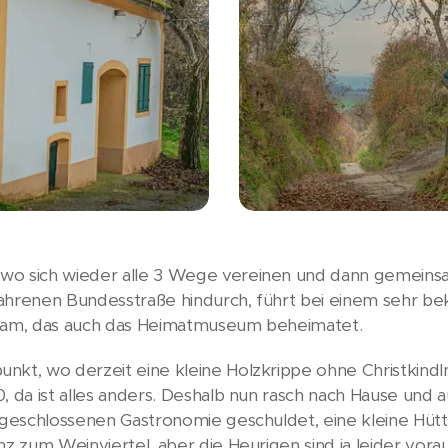
wo sich wieder alle 3 Wege vereinen und dann gemeinsa
fahrenen Bundesstraße hindurch, führt bei einem sehr b
gram, das auch das Heimatmuseum beheimatet.
nkt, wo derzeit eine kleine Holzkrippe ohne Christkind
, da ist alles anders. Deshalb nun rasch nach Hause und
 geschlossenen Gastronomie geschuldet, eine kleine Hütt
nz zum Weinviertel, aber die Heurigen sind ja leider vorau