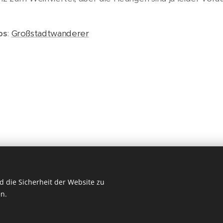
ps
:
Großstadtwanderer
 die Sicherheit der Website zu
© 2026 ich will wieder raus
n.
Für Gruppenreisen empfehlen wir unseren Partner
CÄSAR
Cookies