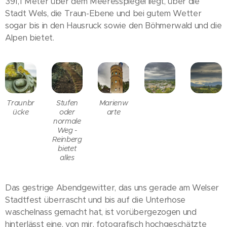
391,1 Meter über dem Meeresspiegel liegt, über die
Stadt Wels, die Traun-Ebene und bei gutem Wetter
sogar bis in den Hausruck sowie den Böhmerwald und die
Alpen bietet.
Traunbr
Stufen
Marienw
ücke
oder
arte
normale
Weg -
Reinberg
bietet
alles
Das gestrige Abendgewitter, das uns gerade am Welser
Stadtfest überrascht und bis auf die Unterhose
waschelnass gemacht hat, ist vorübergezogen und
hinterlässt eine, von mir, fotografisch hochgeschätzte