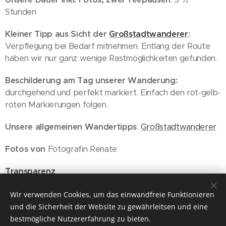
Stunden
Kleiner Tipp aus Sicht der
Großstadtwanderer
:
Verpflegung bei Bedarf mitnehmen. Entlang der Route
haben wir nur ganz wenige Rastmöglichkeiten gefunden.
Beschilderung am Tag unserer Wanderung:
durchgehend und perfekt markiert. Einfach den rot-gelb-
roten Markierungen folgen.
Unsere allgemeinen Wandertipps
:
Großstadtwanderer
Fotos von
Fotografin Renate
Transparenz
Wien, 05.02.2022
Wir verwenden Cookies, um das einwandfreie Funktionieren
und die Sicherheit der Website zu gewährleitsen und eine
bestmögliche Nutzererfahrung zu bieten.