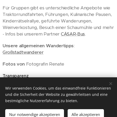
Für Gruppen gibt es unterschiedliche Angebote wie
Traktorrundfahrten, Führungen, Kulinarische Pausen,
Kinderrätselrallye, geführte Wanderungen,
Weinverkostung, Besuch einer Schaumühle und mehr
- Infos bei unserem Partner
CÄSAR-Bus
.
Unsere allgemeinen Wandertipps
:
Großstadtwanderer
Fotos von
Fotografin Renate
Transparenz
Wien, 10.10.2021
Wir verwenden Cookies, um das einwandfreie Funktionieren
und die Sicherheit der Website zu gewährleitsen und eine
bestmögliche Nutzererfahrung zu bieten.
Nur notwendige akzeptieren
Alle akzeptieren
© 2026 ich will wieder raus