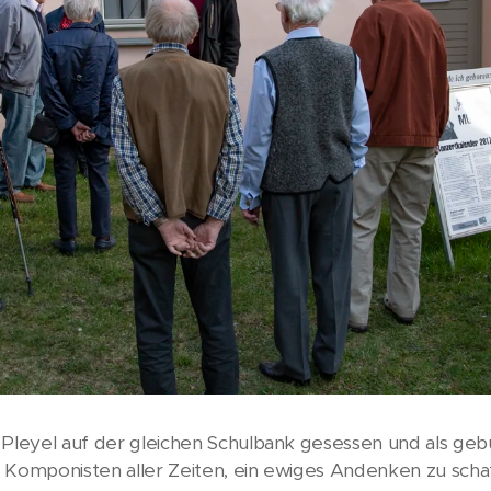
Pleyel auf der gleichen Schulbank gesessen und als gebür
 Komponisten aller Zeiten, ein ewiges Andenken zu scha