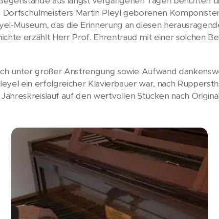
genstände aus längst vergangenen Tagen berichten üb
es Dorfschulmeisters Martin Pleyl geborenen Komponiste
yel-Museum, das die Erinnerung an diesen herausragende
chte erzählt Herr Prof. Ehrentraud mit einer solchen Beg
auch unter großer Anstrengung sowie Aufwand dankensw
Pleyel ein erfolgreicher Klavierbauer war, nach Ruppersth
ahreskreislauf auf den wertvollen Stücken nach Original