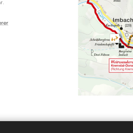
r.
erer