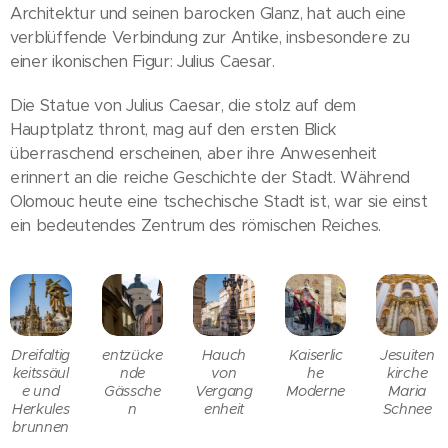
Architektur und seinen barocken Glanz, hat auch eine
verblüffende Verbindung zur Antike, insbesondere zu
einer ikonischen Figur: Julius Caesar.
Die Statue von Julius Caesar, die stolz auf dem
Hauptplatz thront, mag auf den ersten Blick
überraschend erscheinen, aber ihre Anwesenheit
erinnert an die reiche Geschichte der Stadt. Während
Olomouc heute eine tschechische Stadt ist, war sie einst
ein bedeutendes Zentrum des römischen Reiches.
Dreifaltig
entzücke
Hauch
Kaiserlic
Jesuiten
keitssäul
nde
von
he
kirche
e und
Gässche
Vergang
Moderne
Maria
Herkules
n
enheit
Schnee
brunnen