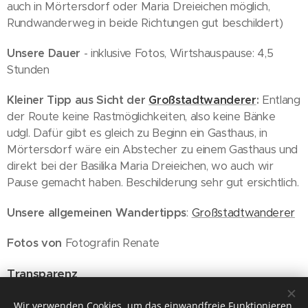
auch in Mörtersdorf oder Maria Dreieichen möglich,
Rundwanderweg in beide Richtungen gut beschildert)
Unsere Dauer
- inklusive Fotos, Wirtshauspause: 4,5
Stunden
Kleiner Tipp aus Sicht der
Großstadtwanderer
:
Entlang
der Route keine Rastmöglichkeiten, also keine Bänke
udgl. Dafür gibt es gleich zu Beginn ein Gasthaus, in
Mörtersdorf wäre ein Abstecher zu einem Gasthaus und
direkt bei der Basilika Maria Dreieichen, wo auch wir
Pause gemacht haben. Beschilderung sehr gut ersichtlich.
Unsere allgemeinen Wandertipps
:
Großstadtwanderer
Fotos von
Fotografin Renate
Transparenz
Wien, 09.10.2021
Wir verwenden Cookies, um das einwandfreie Funktionieren