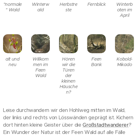
"normale
Winterw
Herbstre
Fernblick
Winterb
" Wald
ald
ste
oten im
April
alt und
Willkom
Hören
Feen
Kobold-
neu
men im
wir die
Bank
Mikado
Feen
Türen
Wald
der
kleinen
Häusche
n?
Leise durchwandern wir den Hohlweg mitten im Wald,
der links und rechts von Lösswänden geprägt ist. Kichern
dort hinten kleine Geister über die
Großstadtwanderer
?
Ein Wunder der Natur ist der Feen Wald auf alle Fälle