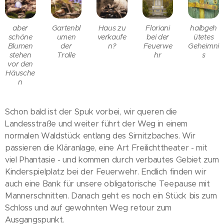
aber
Gartenbl
Haus zu
Floriani
halbgeh
schöne
umen
verkaufe
bei der
ütetes
Blumen
der
n?
Feuerwe
Geheimni
stehen
Trolle
hr
s
vor den
Häusche
n
Schon bald ist der Spuk vorbei, wir queren die
Landesstraße und weiter führt der Weg in einem
normalen Waldstück entlang des Sirnitzbaches. Wir
passieren die Kläranlage, eine Art Freilichttheater - mit
viel Phantasie - und kommen durch verbautes Gebiet zum
Kinderspielplatz bei der Feuerwehr. Endlich finden wir
auch eine Bank für unsere obligatorische Teepause mit
Mannerschnitten. Danach geht es noch ein Stück bis zum
Schloss und auf gewohnten Weg retour zum
Ausgangspunkt.