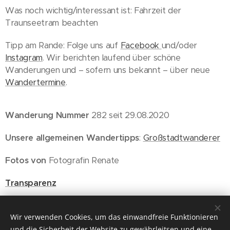
Was noch wichtig/interessant ist: Fahrzeit der
Traunseetram beachten
Tipp am Rande: Folge uns auf
Facebook
und/oder
Instagram
. Wir berichten laufend über schöne
Wanderungen und – sofern uns bekannt – über neue
Wandertermine
.
Wanderung Nummer
282 seit 29.08.2020
Unsere allgemeinen Wandertipps
:
Großstadtwanderer
Fotos von
Fotografin Renate
Transparenz
Wien, 24.09.2023
Wir verwenden Cookies, um das einwandfreie Funktionieren
und die Sicherheit der Website zu gewährleitsen und eine