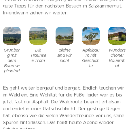
gute Tipps für den nächsten Besuch im Salzkammergut.
Irgendwann ziehen wir weiter.
Grünber
Die
alleine
Apfelbau
wunders
g mit
Traunse
sind wir
m mit
chöner
dem
e Tram
nicht
Geschich
Bauernh
Baumwi
te
of
pfelpfad
Es geht weiter bergauf und bergab. Endlich tauchen wir
im Wald ein. Eine Wohltat für die Füße, leider war es bis
jetzt fast nur Asphalt. Die Waldroute beginnt erholsam
und endet in einer Gatschschlacht. Der gestrige Regen
hat, ebenso wie die vielen Wanderfreunde vor uns, seine
Spuren hinterlassen. Das heißt heute Abend wieder