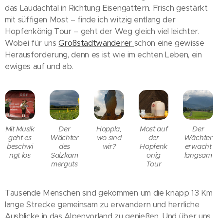
das Laudachtal in Richtung Eisengattern. Frisch gestärkt
mit süffigen Most – finde ich witzig entlang der
Hopfenkönig Tour – geht der Weg gleich viel leichter.
Wobei für uns
Großstadtwanderer
schon eine gewisse
Herausforderung, denn es ist wie im echten Leben, ein
ewiges auf und ab.
Mit Musik
Der
Hoppla,
Most auf
Der
geht es
Wächter
wo sind
der
Wächter
beschwi
des
wir?
Hopfenk
erwacht
ngt los
Salzkam
önig
langsam
merguts
Tour
Tausende Menschen sind gekommen um die knapp 13 Km
lange Strecke gemeinsam zu erwandern und herrliche
Ausblicke in das Alpenvorland zu genießen. Und über uns