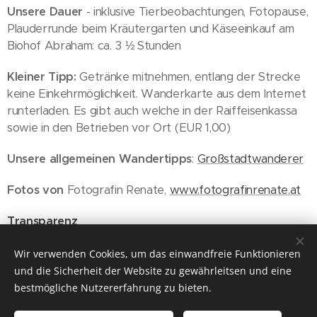
Unsere Dauer
- inklusive Tierbeobachtungen, Fotopause,
Plauderrunde beim Kräutergarten und Käseeinkauf am
Biohof Abraham: ca. 3 ½ Stunden
Kleiner Tipp:
Getränke mitnehmen, entlang der Strecke
keine Einkehrmöglichkeit. Wanderkarte aus dem Internet
runterladen. Es gibt auch welche in der Raiffeisenkassa
sowie in den Betrieben vor Ort (EUR 1,00)
Unsere allgemeinen Wandertipps
:
Großstadtwanderer
Fotos von
Fotografin Renate,
www.fotografinrenate.at
Transparenz
Wien, 27.07.2021
Wir verwenden Cookies, um das einwandfreie Funktionieren
und die Sicherheit der Website zu gewährleitsen und eine
bestmögliche Nutzererfahrung zu bieten.