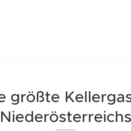
e größte Kellerga
Niederösterreich