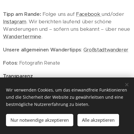
Tipp am Rande:
Folge uns auf
Facebook
und/oder
Instagram
. Wir berichten laufend über schöne
Wanderungen und – sofern uns bekannt – über neue
Wandertermine
.
Unsere allgemeinen Wandertipps
:
Großstadtwanderer
Fotos:
Fotografin Renate
Transparenz
Wandererlebnis und offene Fragen
Wir verwenden Cookies, um das einwandfreie Funktionieren
und die Sicherheit der Website zu gewährleitsen und eine
bestmögliche Nutzererfahrung zu bieten.
Nur notwendige akzeptieren
Alle akzeptieren
© 2026 ich will wieder raus
Für Gruppenreisen empfehlen wir unseren Partner
CÄSAR