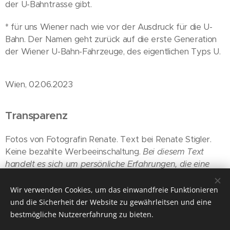
der U-Bahntrasse gibt.
* für uns Wiener nach wie vor der Ausdruck für die U-
Bahn. Der Namen geht zurück auf die erste Generation
der Wiener U-Bahn-Fahrzeuge, des eigentlichen Typs U.
Wien, 02.06.2023
Transparenz
Fotos von Fotografin Renate. Text bei Renate Stigler.
Keine bezahlte Werbeeinschaltung.
Bei diesem Text
handelt es sich um persönliche Erfahrungen, die eine
werbende Wirkung haben könnten!
Weiters ist es eine
Momentaufnahme am Tage unseres Besuches.
Wir verwenden Cookies, um das einwandfreie Funktionieren
und die Sicherheit der Website zu gewährleitsen und eine
bestmögliche Nutzererfahrung zu bieten.