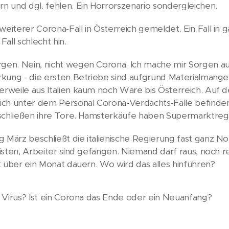
n und dgl. fehlen. Ein Horrorszenario sondergleichen.
eiterer Corona-Fall in Österreich gemeldet. Ein Fall in g
ll schlecht hin.
gen. Nein, nicht wegen Corona. Ich mache mir Sorgen a
rkung - die ersten Betriebe sind aufgrund Materialmange
erweile aus Italien kaum noch Ware bis Österreich. Auf 
sich unter dem Personal Corona-Verdachts-Fälle befinde
n schließen ihre Tore. Hamsterkäufe haben Supermarktreg
März beschließt die italienische Regierung fast ganz Nor
risten, Arbeiter sind gefangen. Niemand darf raus, noch r
it über ein Monat dauern. Wo wird das alles hinführen?
n Virus? Ist ein Corona das Ende oder ein Neuanfang?