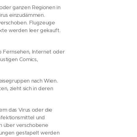
 oder ganzen Regionen in
Virus einzudämmen.
verschoben. Flugzeuge
kte werden leer gekauft.
b Fernsehen, Internet oder
lustigen Comics,
Reisegruppen nach Wien.
n, zieht sich in deren
nem das Virus oder die
nfektionsmittel und
en über verschobene
hnungen gestapelt werden