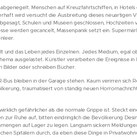
abgeriegelt. Menschen auf Kreuzfahrtschiffen, in Hotels
erhaft wird versucht die Ausbreitung dieses neuartigen 
bgesagt, Schulen und Museen geschlossen, Hochzeiten 
sse werden gecancelt, Massenpanik setzt ein. Supermär
nleer.
t und das Leben jedes Einzelnen. Jedes Medium, egal o
ema ausgelastet. Künstler verarbeiten die Ereignisse in 
 Bilder oder schreiben Bücher.
Bus bleiben in der Garage stehen. Kaum verirren sich 
kerung, traumatisiert von ständig neuen Horrornachrichte
rklich gefährlicher als die normale Grippe ist. Steckt ei
 zur Ruhe auf, bitten eindringlich die Bevölkerung Desi
Unmengen auf Lager zu legen. Langsam sickern Meldung
ischen Spitälern durch, da eben diese Dinge in Privatwo