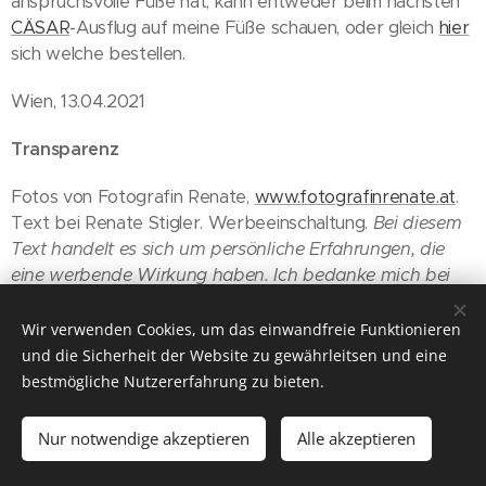
anspruchsvolle Füße hat, kann entweder beim nächsten
CÄSAR
-Ausflug auf meine Füße schauen, oder gleich
hier
sich welche bestellen.
Wien, 13.04.2021
Transparenz
Fotos von Fotografin Renate,
www.fotografinrenate.at
.
Text bei Renate Stigler. Werbeeinschaltung.
Bei diesem
Text handelt es sich um persönliche Erfahrungen, die
eine werbende Wirkung haben. Ich bedanke mich bei
Ganter
für die gute Zusammenarbeit und die Schuhe
"Helen" als Gegenleistung für den Eintrag.
Wir verwenden Cookies, um das einwandfreie Funktionieren
und die Sicherheit der Website zu gewährleitsen und eine
bestmögliche Nutzererfahrung zu bieten.
Nur notwendige akzeptieren
Alle akzeptieren
© 2026 ich will wieder raus
Für Gruppenreisen empfehlen wir unseren Partner
CÄSAR