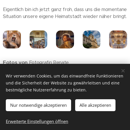
Eigentlich bin ich jetzt ganz froh, dass uns die momentane
Situation unsere eigene Heimatstadt wieder näher bringt.
Fotos von
Fotografin Renate
Transparenz
Wir verwenden Cookies, um das einwandfreie Funktionieren
und die Sicherheit der Website zu gewährleitsen und eine
bestmögliche Nutzererfahrung zu bieten.
Nur notwendige akzeptieren
Alle akzeptieren
© 2026 ich will wieder raus
Für Gruppenreisen empfehlen wir unseren Partner
CÄSAR
Erweiterte Einstellungen öffnen
Cookies