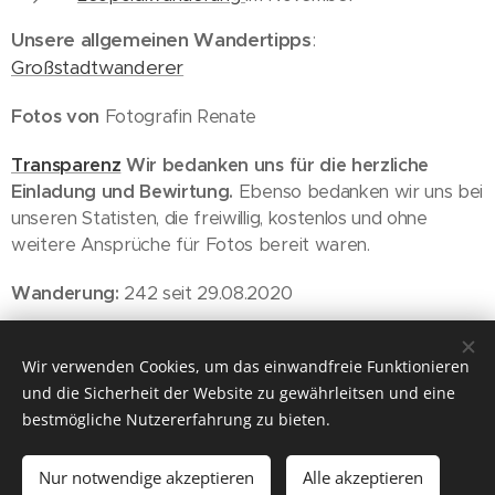
Unsere allgemeinen Wandertipps
:
Großstadtwanderer
Fotos von
Fotografin Renate
Transparenz
Wir bedanken uns für die herzliche
Einladung und Bewirtung.
Ebenso bedanken wir uns bei
unseren Statisten, die freiwillig, kostenlos und ohne
weitere Ansprüche für Fotos bereit waren.
Wanderung:
242 seit 29.08.2020
Wien, 06.05.2023
Wir verwenden Cookies, um das einwandfreie Funktionieren
und die Sicherheit der Website zu gewährleitsen und eine
bestmögliche Nutzererfahrung zu bieten.
Nur notwendige akzeptieren
Alle akzeptieren
© 2026 ich will wieder raus