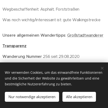
Wegbeschaffenheit: Asphalt, Forststraßen
Was noch wichtig/interessant ist: gute Walkingstrecke
Unsere allgemeinen Wandertipps
:
Großstadtwanderer
Transparenz
Wanderung Nummer
256 seit 29.08.2020
Wien, 25.06.2023
Wir verwenden Cookies, um das einwandfreie Funktionieren
und die Sicherheit der Website zu gewährleitsen und eine
bestmögliche Nutzererfahrung zu bieten.
Nur notwendige akzeptieren
Alle akzeptieren
© 2026 ich will wieder raus
Für Gruppenreisen empfehlen wir unseren Partner
CÄSAR