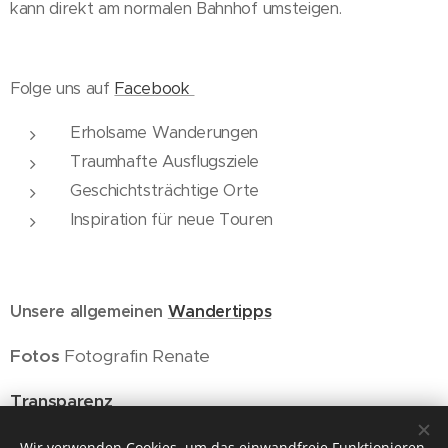
kann direkt am normalen Bahnhof umsteigen.
Folge uns auf
Facebook
Erholsame Wanderungen
Traumhafte Ausflugsziele
Geschichtsträchtige Orte
Inspiration für neue Touren
Unsere allgemeinen
Wandertipps
Fotos
Fotografin Renate
Transparenz
Wandererlebnis und offene Fragen
Wir verwenden Cookies, um das einwandfreie Funktionieren