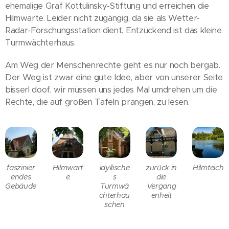
ehemalige Graf Kottulinsky-Stiftung und erreichen die
Hilmwarte. Leider nicht zugängig, da sie als Wetter-
Radar-Forschungsstation dient. Entzückend ist das kleine
Turmwächterhaus.
Am Weg der Menschenrechte geht es nur noch bergab.
Der Weg ist zwar eine gute Idee, aber von unserer Seite
bisserl doof, wir müssen uns jedes Mal umdrehen um die
Rechte, die auf großen Tafeln prangen, zu lesen.
faszinier
Hilmwart
idyllische
zurück in
Hilmteich
endes
e
s
die
Gebäude
Turmwä
Vergang
chterhäu
enheit
schen