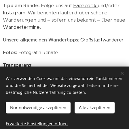
Tipp am Rande:
Folge uns auf
Facebook
und/oder
Instagram
. Wir berichten laufend über schöne
Wanderungen und – sofern uns bekannt – über neue
Wandertermine
.
Unsere allgemeinen Wandertipps
:
Großstadtwanderer
Fotos:
Fotografin Renate
Transparenz
Wandererlebnis und offene Fragen
Wir verwenden Cookies, um das einwandfreie Funktionieren
und die Sicherheit der Website zu gewährleitsen und eine
bestmögliche Nutzererfahrung zu bieten.
Nur notwendige akzeptieren
Alle akzeptieren
© 2026 ich will wieder raus
Für Gruppenreisen empfehlen wir unseren Partner
CÄSAR
Erweiterte Einstellungen öffnen
Cookies